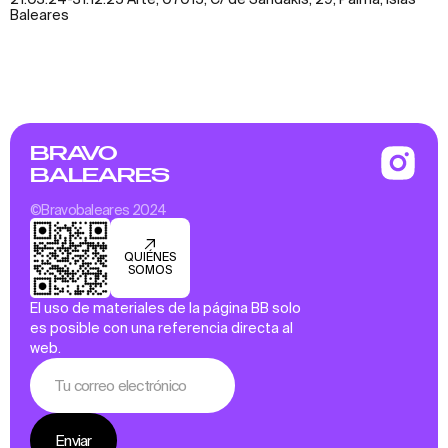
Baleares
BRAVO
BALEARES
©Bravobaleares 2024
QUIÉNES
SOMOS
El uso de materiales de la página BB solo
es posible con una referencia directa al
web.