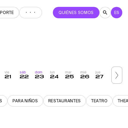
・・・
EPORTE
QUIÉNES SOMOS
ES
vie
sáb
dom
lun
mar
mié
jue
vie
s
21
22
23
24
25
26
27
28
S
PARA NIÑOS
RESTAURANTES
TEATRO
THE