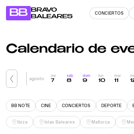
BRAVO
BB
CONCIERTOS
BALEARES
Calendario de eve
vie
sáb
dom
lun
mar
m
agosto
7
8
9
10
11
1
BB NOTE
CINE
CONCIERTOS
DEPORTE
Ibiza
Islas Baleares
Mallorca
Me