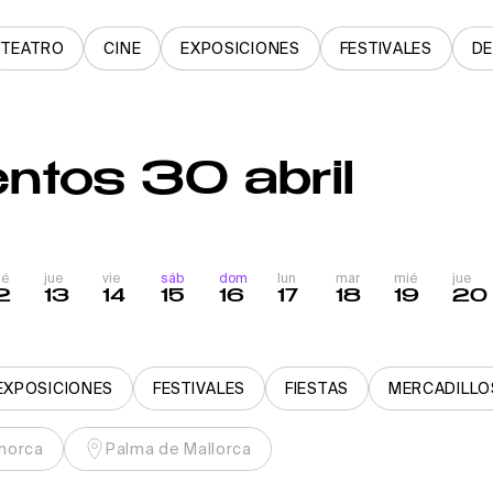
TEATRO
CINE
EXPOSICIONES
FESTIVALES
D
ntos 30 abril
ié
jue
vie
sáb
dom
lun
mar
mié
jue
2
13
14
15
16
17
18
19
20
EXPOSICIONES
FESTIVALES
FIESTAS
MERCADILLO
norca
Palma de Mallorca