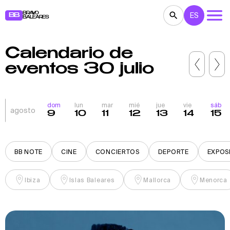
BRAVO
ES
BB
BALEARES
Calendario de
CONCIERTOS
TEATRO
CINE
eventos 30 julio
EXPOSICIONES
FESTIVALES
DEPORTE
RESTAURANTES
MERCADILLOS
FIESTAS
dom
lun
mar
mié
jue
vie
sáb
agosto
9
10
11
12
13
14
15
PARA NIÑOS
BB NOTE
BB NOTE
CINE
CONCIERTOS
DEPORTE
EXPOS
Ibiza
Islas Baleares
Mallorca
Menorca