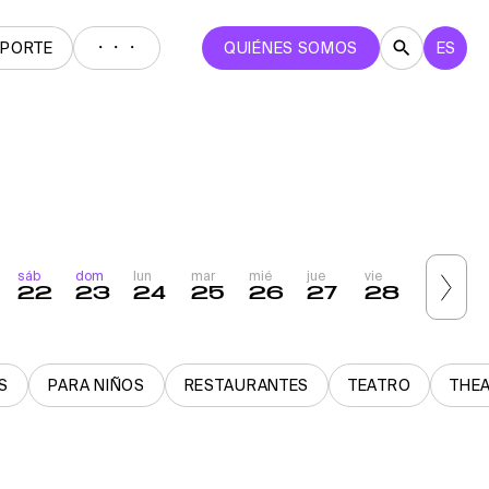
・・・
EPORTE
QUIÉNES SOMOS
ES
sáb
dom
lun
mar
mié
jue
vie
sáb
22
23
24
25
26
27
28
29
S
PARA NIÑOS
RESTAURANTES
TEATRO
THE