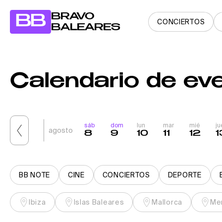
BRAVO
BB
CONCIERTOS
BALEARES
Calendario de ev
sáb
dom
lun
mar
mié
ju
agosto
8
9
10
11
12
1
BB NOTE
CINE
CONCIERTOS
DEPORTE
Ibiza
Islas Baleares
Mallorca
Me