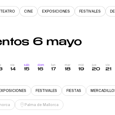
TEATRO
CINE
EXPOSICIONES
FESTIVALES
D
entos 6 mayo
e
vie
sáb
dom
lun
mar
mié
jue
vie
3
14
15
16
17
18
19
20
21
EXPOSICIONES
FESTIVALES
FIESTAS
MERCADILLO
norca
Palma de Mallorca