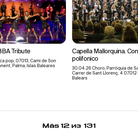
BBA Tribute
Capella Mallorquina. Co
polifonico
ca pop, 07013, Cami de Son
onent, Palma, Islas Baleares
30.04.26 Choro, Parròquia de S
Carrer de Sant Llorenç, 4 07012 
Balears
Más
12
из 131