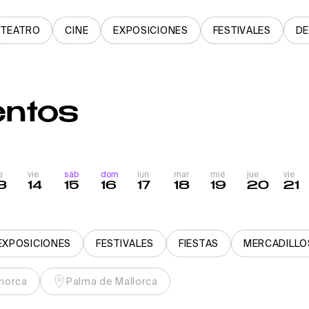
TEATRO
CINE
EXPOSICIONES
FESTIVALES
D
entos
e
vie
sáb
dom
lun
mar
mié
jue
vie
3
14
15
16
17
18
19
20
21
EXPOSICIONES
FESTIVALES
FIESTAS
MERCADILLO
norca
Palma de Mallorca