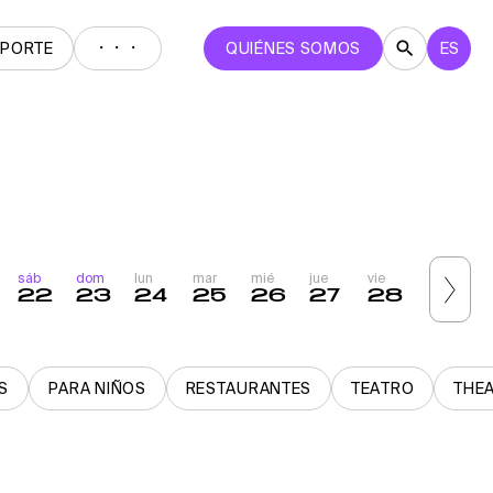
・・・
EPORTE
QUIÉNES SOMOS
ES
sáb
dom
lun
mar
mié
jue
vie
sáb
22
23
24
25
26
27
28
29
S
PARA NIÑOS
RESTAURANTES
TEATRO
THE