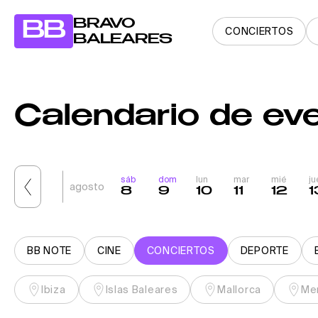
BRAVO
BB
CONCIERTOS
BALEARES
Calendario de ev
sáb
dom
lun
mar
mié
ju
agosto
8
9
10
11
12
1
BB NOTE
CINE
CONCIERTOS
DEPORTE
Ibiza
Islas Baleares
Mallorca
Me