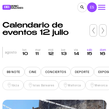
BRAVO
ES
BB
BALEARES
Calendario de
CONCIERTOS
TEATRO
CINE
eventos 12 julio
EXPOSICIONES
FESTIVALES
DEPORTE
RESTAURANTES
MERCADILLOS
FIESTAS
lun
mar
mié
jue
vie
sáb
dom
agosto
10
11
12
13
14
15
16
PARA NIÑOS
BB NOTE
BB NOTE
CINE
CONCIERTOS
DEPORTE
EXPOS
Ibiza
Islas Baleares
Mallorca
Menorca