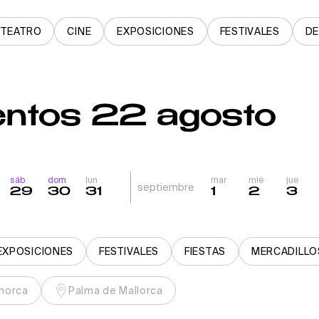
TEATRO
CINE
EXPOSICIONES
FESTIVALES
D
entos 22 agosto
sáb
dom
lun
mar
mié
jue
septiembre
29
30
31
1
2
3
EXPOSICIONES
FESTIVALES
FIESTAS
MERCADILLO
norca
Palma de Mallorca