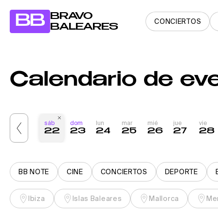
BRAVO
BB
CONCIERTOS
BALEARES
Calendario de ev
e
vie
sáb
dom
lun
mar
mié
jue
vie
20
21
22
23
24
25
26
27
28
BB NOTE
CINE
CONCIERTOS
DEPORTE
Ibiza
Islas Baleares
Mallorca
Me