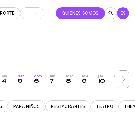
・・・
EPORTE
QUIÉNES SOMOS
ES
vie
sáb
dom
lun
mar
mié
jue
vie
sá
4
5
6
7
8
9
10
11
1
S
PARA NIÑOS
RESTAURANTES
TEATRO
THE