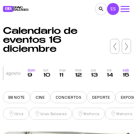
BRAVO
ES
BB
BALEARES
Calendario de
CONCIERTOS
TEATRO
CINE
eventos 16
EXPOSICIONES
FESTIVALES
DEPORTE
diciembre
RESTAURANTES
MERCADILLOS
FIESTAS
PARA NIÑOS
BB NOTE
dom
lun
mar
mié
jue
vie
sáb
agosto
9
10
11
12
13
14
15
BB NOTE
CINE
CONCIERTOS
DEPORTE
EXPOS
Ibiza
Islas Baleares
Mallorca
Menorca