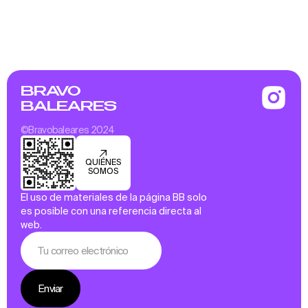
BRAVO
BALEARES
©Bravobaleares 2024
QUIÉNES
SOMOS
El uso de materiales de la página BB solo
es posible con una referencia directa al
web.