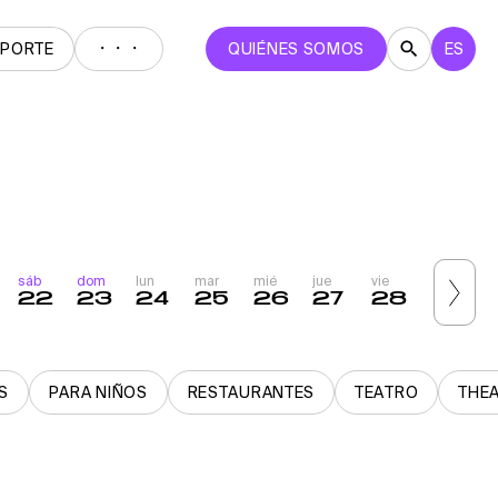
・・・
EPORTE
QUIÉNES SOMOS
ES
sáb
dom
lun
mar
mié
jue
vie
sáb
22
23
24
25
26
27
28
29
S
PARA NIÑOS
RESTAURANTES
TEATRO
THE