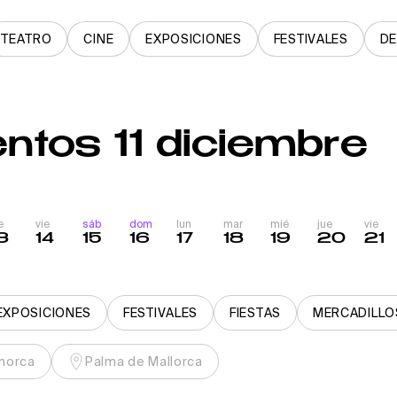
TEATRO
CINE
EXPOSICIONES
FESTIVALES
D
ntos 11 diciembre
e
vie
sáb
dom
lun
mar
mié
jue
vie
3
14
15
16
17
18
19
20
21
EXPOSICIONES
FESTIVALES
FIESTAS
MERCADILLO
norca
Palma de Mallorca