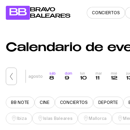
BRAVO
BB
CONCIERTOS
BALEARES
Calendario de eve
sáb
dom
lun
mar
mié
ju
agosto
8
9
10
11
12
1
BB NOTE
CINE
CONCIERTOS
DEPORTE
Ibiza
Islas Baleares
Mallorca
Me