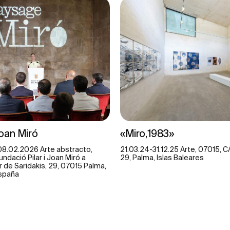
oan Miró
«Miro,1983»
08.02.2026 Arte abstracto,
21.03.24-31.12.25 Arte, 07015, C/
undació Pilar i Joan Miró a
29, Palma, Islas Baleares
r de Saridakis, 29, 07015 Palma,
España