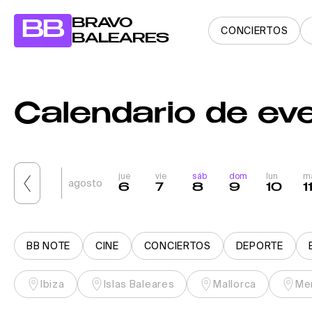
BRAVO
BB
CONCIERTOS
BALEARES
Calendario de eve
jue
vie
sáb
dom
lun
m
agosto
6
7
8
9
10
1
BB NOTE
CINE
CONCIERTOS
DEPORTE
Ibiza
Islas Baleares
Mallorca
Me