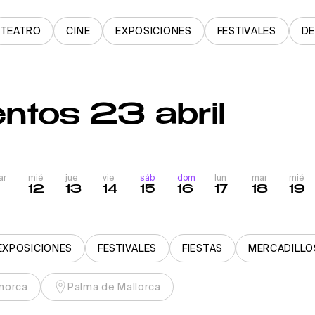
TEATRO
CINE
EXPOSICIONES
FESTIVALES
D
ntos 23 abril
ar
mié
jue
vie
sáb
dom
lun
mar
mié
1
12
13
14
15
16
17
18
19
EXPOSICIONES
FESTIVALES
FIESTAS
MERCADILLO
norca
Palma de Mallorca