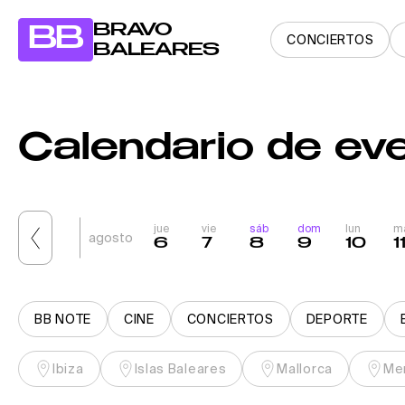
BRAVO
BB
CONCIERTOS
BALEARES
Calendario de ev
jue
vie
sáb
dom
lun
m
agosto
6
7
8
9
10
1
BB NOTE
CINE
CONCIERTOS
DEPORTE
Ibiza
Islas Baleares
Mallorca
Me