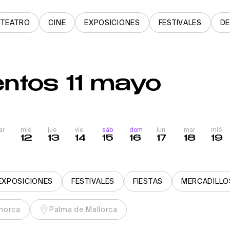
TEATRO
CINE
EXPOSICIONES
FESTIVALES
D
entos 11 mayo
ar
mié
jue
vie
sáb
dom
lun
mar
mié
1
12
13
14
15
16
17
18
19
EXPOSICIONES
FESTIVALES
FIESTAS
MERCADILLO
norca
Palma de Mallorca