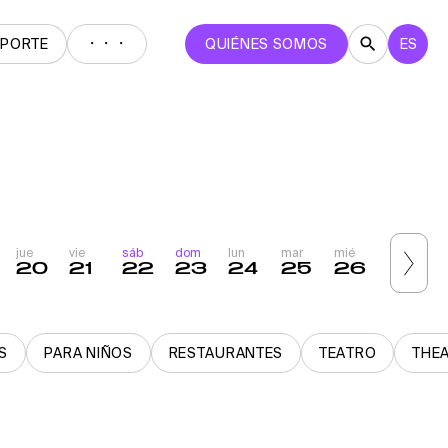
・・・
EPORTE
QUIÉNES SOMOS
ES
jue
vie
sáb
dom
lun
mar
mié
jue
v
20
21
22
23
24
25
26
27
S
PARA NIÑOS
RESTAURANTES
TEATRO
THE