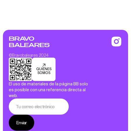
BRAVO
BALEARES
©Bravobaleares 2024
QUIÉNES
SOMOS
El uso de materiales de la página BB solo
es posible con una referencia directa al
web.