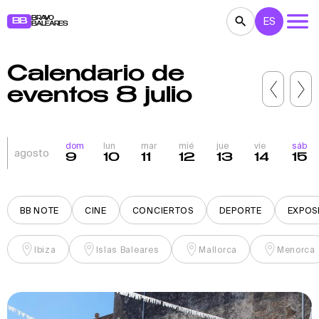
BRAVO
ES
BB
BALEARES
Calendario de
CONCIERTOS
TEATRO
CINE
eventos 8 julio
EXPOSICIONES
FESTIVALES
DEPORTE
RESTAURANTES
MERCADILLOS
FIESTAS
dom
lun
mar
mié
jue
vie
sáb
agosto
9
10
11
12
13
14
15
PARA NIÑOS
BB NOTE
BB NOTE
CINE
CONCIERTOS
DEPORTE
EXPOS
Ibiza
Islas Baleares
Mallorca
Menorca