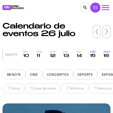
BRAVO
ES
BB
BALEARES
Calendario de
CONCIERTOS
TEATRO
CINE
eventos 26 julio
EXPOSICIONES
FESTIVALES
DEPORTE
RESTAURANTES
MERCADILLOS
FIESTAS
lun
mar
mié
jue
vie
sáb
dom
agosto
10
11
12
13
14
15
16
PARA NIÑOS
BB NOTE
BB NOTE
CINE
CONCIERTOS
DEPORTE
EXPOS
Ibiza
Islas Baleares
Mallorca
Menorca