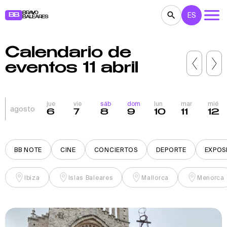
BRAVO
ES
BB
BALEARES
Calendario de
CONCIERTOS
TEATRO
CINE
eventos 11 abril
EXPOSICIONES
FESTIVALES
DEPORTE
RESTAURANTES
MERCADILLOS
FIESTAS
jue
vie
sáb
dom
lun
mar
mié
agosto
6
7
8
9
10
11
12
PARA NIÑOS
BB NOTE
BB NOTE
CINE
CONCIERTOS
DEPORTE
EXPOS
Ibiza
Islas Baleares
Mallorca
Menorca