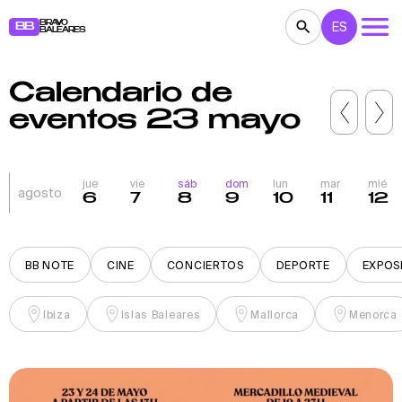
BRAVO
ES
BB
BALEARES
Calendario de
CONCIERTOS
TEATRO
CINE
eventos 23 mayo
EXPOSICIONES
FESTIVALES
DEPORTE
RESTAURANTES
MERCADILLOS
FIESTAS
jue
vie
sáb
dom
lun
mar
mié
agosto
6
7
8
9
10
11
12
PARA NIÑOS
BB NOTE
BB NOTE
CINE
CONCIERTOS
DEPORTE
EXPOS
Ibiza
Islas Baleares
Mallorca
Menorca