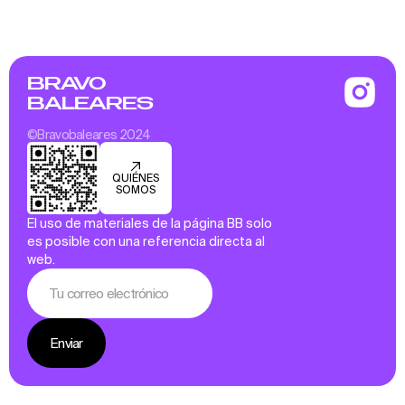
BRAVO
BALEARES
©Bravobaleares 2024
QUIÉNES
SOMOS
El uso de materiales de la página BB solo
es posible con una referencia directa al
web.