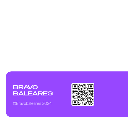
BRAVO
BALEARES
©Bravobaleares 2024