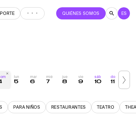
・・・
EPORTE
QUIÉNES SOMOS
ES
dom
lun
mar
mié
jue
vie
sáb
dom
lun
4
5
6
7
8
9
10
11
12
S
PARA NIÑOS
RESTAURANTES
TEATRO
THE