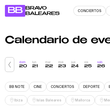
BRAVO
BB
CONCIERTOS
BALEARES
Calendario de eve
sáb
dom
lun
mar
mié
jue
vie
sáb
19
20
21
22
23
24
25
26
BB NOTE
CINE
CONCIERTOS
DEPORTE
Ibiza
Islas Baleares
Mallorca
Me