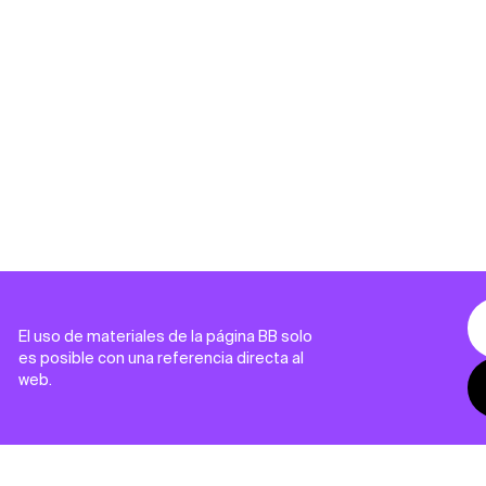
El uso de materiales de la página BB solo
es posible con una referencia directa al
web.