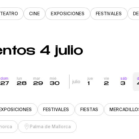
TEATRO
CINE
EXPOSICIONES
FESTIVALES
D
ntos 4 julio
dom
lun
mar
mié
jue
vie
sáb
julio
27
28
29
30
1
2
3
EXPOSICIONES
FESTIVALES
FIESTAS
MERCADILLO
norca
Palma de Mallorca