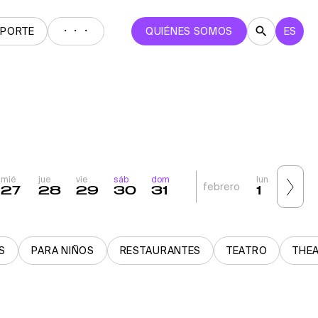
・・・
EPORTE
QUIÉNES SOMOS
ES
mié
jue
vie
sáb
dom
lun
mar
febrero
27
28
29
30
31
1
2
S
PARA NIÑOS
RESTAURANTES
TEATRO
THE