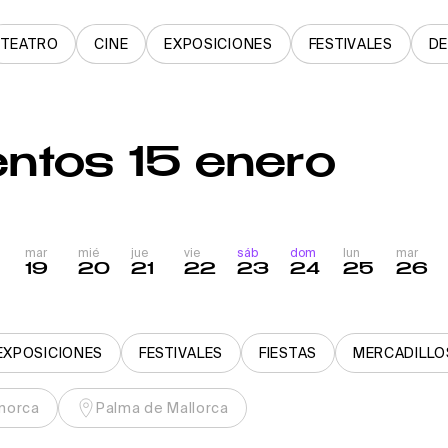
TEATRO
CINE
EXPOSICIONES
FESTIVALES
D
entos 15 enero
mar
mié
jue
vie
sáb
dom
lun
mar
19
20
21
22
23
24
25
26
EXPOSICIONES
FESTIVALES
FIESTAS
MERCADILLO
norca
Palma de Mallorca