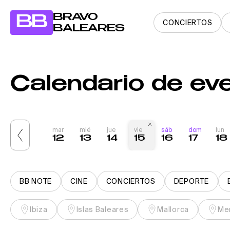
BRAVO
BB
CONCIERTOS
BALEARES
Calendario de ev
dom
lun
mar
mié
jue
vie
sáb
dom
lun
10
11
12
13
14
15
16
17
18
BB NOTE
CINE
CONCIERTOS
DEPORTE
Ibiza
Islas Baleares
Mallorca
Me