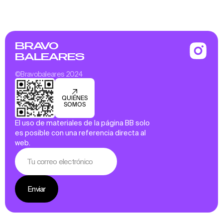
BRAVO
BALEARES
©Bravobaleares 2024
QUIÉNES
SOMOS
El uso de materiales de la página BB solo
es posible con una referencia directa al
web.