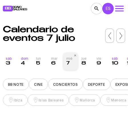
BRAVO
ES
BB
BALEARES
Calendario de
CONCIERTOS
TEATRO
CINE
eventos 7 julio
EXPOSICIONES
FESTIVALES
DEPORTE
RESTAURANTES
MERCADILLOS
FIESTAS
sáb
dom
lun
mar
mié
jue
vie
sáb
3
4
5
6
7
8
9
10
PARA NIÑOS
BB NOTE
BB NOTE
CINE
CONCIERTOS
DEPORTE
EXPOS
Ibiza
Islas Baleares
Mallorca
Menorca