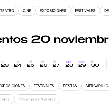
TEATRO
CINE
EXPOSICIONES
FESTIVALES
D
entos 20 noviemb
lun
mar
mié
jue
vie
sáb
dom
lun
23
24
25
26
27
28
29
30
EXPOSICIONES
FESTIVALES
FIESTAS
MERCADILLO
norca
Palma de Mallorca