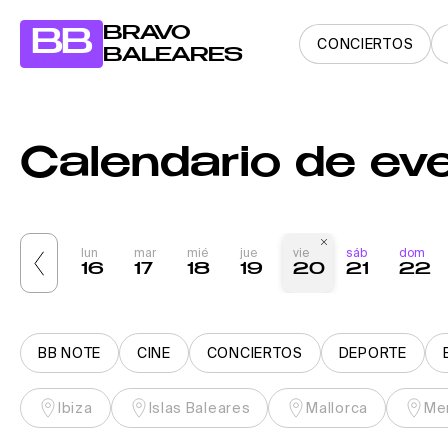
BRAVO
BB
CONCIERTOS
BALEARES
Calendario de ev
dom
lun
mar
mié
jue
vie
sáb
dom
15
16
17
18
19
20
21
22
BB NOTE
CINE
CONCIERTOS
DEPORTE
Ibiza
Islas Baleares
Mallorca
Me