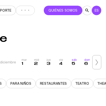
・・・
EPORTE
QUIÉNES SOMOS
ES
re
mar
mié
jue
vie
sáb
dom
lun
diciembre
1
2
3
4
5
6
7
S
PARA NIÑOS
RESTAURANTES
TEATRO
THE