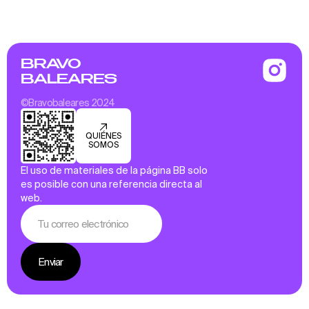
BRAVO
BALEARES
©Bravobaleares 2024
QUIÉNES
SOMOS
El uso de materiales de la página BB solo
es posible con una referencia directa al
web.