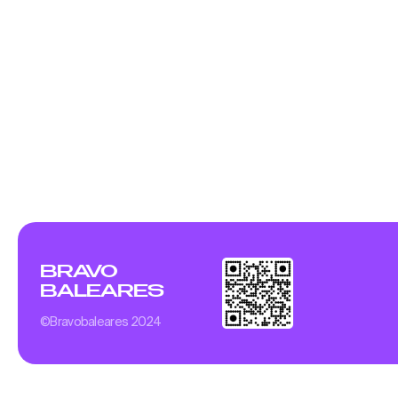
BRAVO
BALEARES
©Bravobaleares 2024