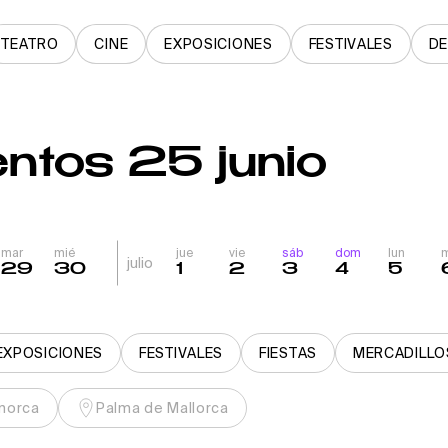
TEATRO
CINE
EXPOSICIONES
FESTIVALES
D
ntos 25 junio
mar
mié
jue
vie
sáb
dom
lun
julio
29
30
1
2
3
4
5
EXPOSICIONES
FESTIVALES
FIESTAS
MERCADILLO
norca
Palma de Mallorca