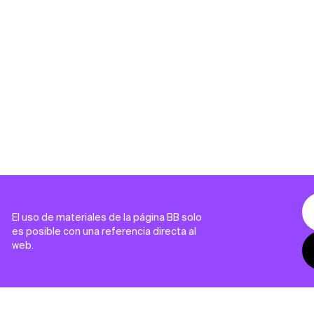
El uso de materiales de la página BB solo
es posible con una referencia directa al
web.