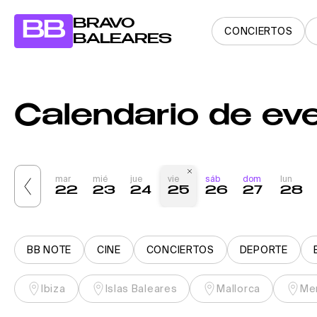
BRAVO
BB
CONCIERTOS
BALEARES
Calendario de eve
lun
mar
mié
jue
vie
sáb
dom
lun
0
21
22
23
24
25
26
27
28
BB NOTE
CINE
CONCIERTOS
DEPORTE
Ibiza
Islas Baleares
Mallorca
Me