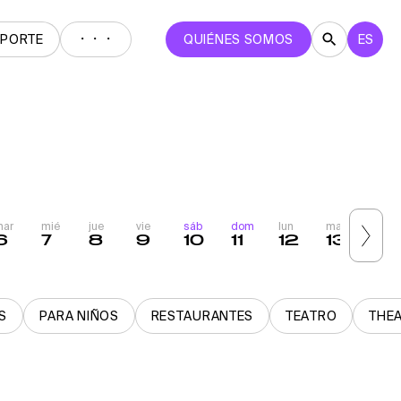
・・・
EPORTE
QUIÉNES SOMOS
ES
mar
mié
jue
vie
sáb
dom
lun
mar
mié
6
7
8
9
10
11
12
13
14
S
PARA NIÑOS
RESTAURANTES
TEATRO
THE