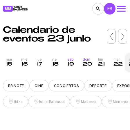
BRAVO
ES
BB
BALEARES
Calendario de
CONCIERTOS
TEATRO
CINE
eventos 23 junio
EXPOSICIONES
FESTIVALES
DEPORTE
RESTAURANTES
MERCADILLOS
FIESTAS
mar
mié
jue
vie
sáb
dom
lun
mar
15
16
17
18
19
20
21
22
PARA NIÑOS
BB NOTE
BB NOTE
CINE
CONCIERTOS
DEPORTE
EXPOS
Ibiza
Islas Baleares
Mallorca
Menorca