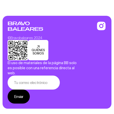
BRAVO
BALEARES
©Bravobaleares 2024
QUIÉNES
SOMOS
El uso de materiales de la página BB solo
es posible con una referencia directa al
web.