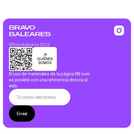
BRAVO
BALEARES
©Bravobaleares 2024
QUIÉNES
SOMOS
El uso de materiales de la página BB solo
es posible con una referencia directa al
web.