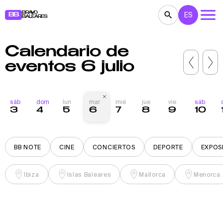
BRAVO
ES
BB
BALEARES
Calendario de
CONCIERTOS
TEATRO
CINE
eventos 6 julio
EXPOSICIONES
FESTIVALES
DEPORTE
RESTAURANTES
MERCADILLOS
FIESTAS
sáb
dom
lun
mar
mié
jue
vie
sáb
3
4
5
6
7
8
9
10
PARA NIÑOS
BB NOTE
BB NOTE
CINE
CONCIERTOS
DEPORTE
EXPOS
Ibiza
Islas Baleares
Mallorca
Menorca