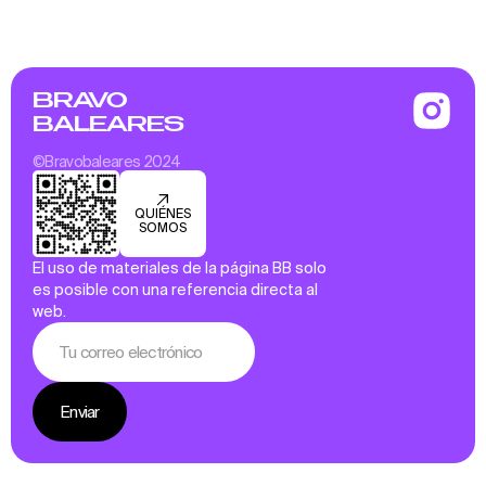
BRAVO
BALEARES
©Bravobaleares 2024
QUIÉNES
SOMOS
El uso de materiales de la página BB solo
es posible con una referencia directa al
web.