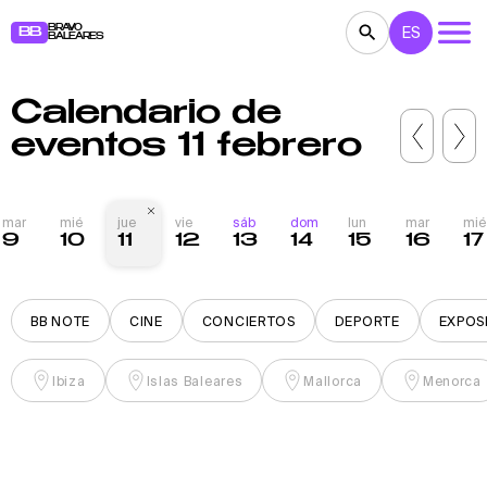
BRAVO
ES
BB
BALEARES
Calendario de
CONCIERTOS
TEATRO
CINE
eventos 11 febrero
EXPOSICIONES
FESTIVALES
DEPORTE
RESTAURANTES
MERCADILLOS
FIESTAS
mar
mié
jue
vie
sáb
dom
lun
mar
mié
9
10
11
12
13
14
15
16
17
PARA NIÑOS
BB NOTE
BB NOTE
CINE
CONCIERTOS
DEPORTE
EXPOS
Ibiza
Islas Baleares
Mallorca
Menorca