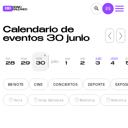
BRAVO
ES
BB
BALEARES
Calendario de
CONCIERTOS
TEATRO
CINE
eventos 30 junio
EXPOSICIONES
FESTIVALES
DEPORTE
RESTAURANTES
MERCADILLOS
FIESTAS
lun
mar
mié
jue
vie
sáb
dom
l
julio
28
29
30
1
2
3
4
PARA NIÑOS
BB NOTE
BB NOTE
CINE
CONCIERTOS
DEPORTE
EXPOS
Ibiza
Islas Baleares
Mallorca
Menorca