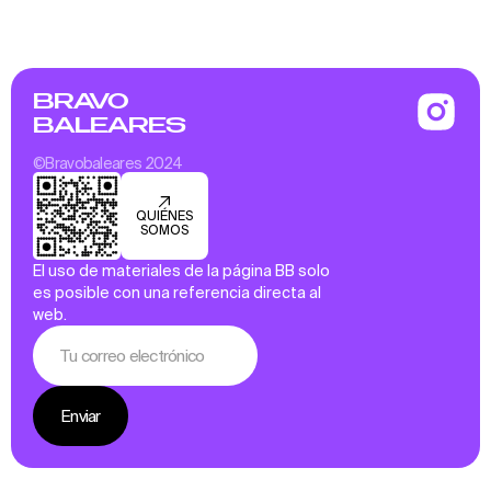
BRAVO
BALEARES
©Bravobaleares 2024
QUIÉNES
SOMOS
El uso de materiales de la página BB solo
es posible con una referencia directa al
web.