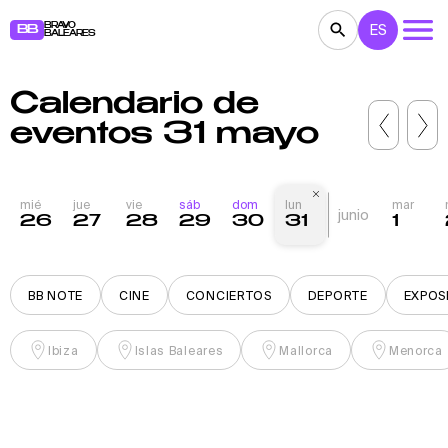
BRAVO
ES
BB
BALEARES
Calendario de
CONCIERTOS
TEATRO
CINE
eventos 31 mayo
EXPOSICIONES
FESTIVALES
DEPORTE
RESTAURANTES
MERCADILLOS
FIESTAS
mié
jue
vie
sáb
dom
lun
mar
junio
26
27
28
29
30
31
1
PARA NIÑOS
BB NOTE
BB NOTE
CINE
CONCIERTOS
DEPORTE
EXPOS
Ibiza
Islas Baleares
Mallorca
Menorca