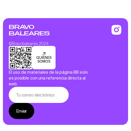
BRAVO
BALEARES
©Bravobaleares 2024
QUIÉNES
SOMOS
El uso de materiales de la página BB solo
es posible con una referencia directa al
web.