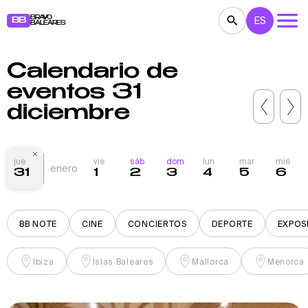
BRAVO
ES
BB
BALEARES
Calendario de
CONCIERTOS
TEATRO
CINE
eventos 31
EXPOSICIONES
FESTIVALES
DEPORTE
diciembre
RESTAURANTES
MERCADILLOS
FIESTAS
PARA NIÑOS
BB NOTE
jue
vie
sáb
dom
lun
mar
mié
enero
31
1
2
3
4
5
6
BB NOTE
CINE
CONCIERTOS
DEPORTE
EXPOS
Ibiza
Islas Baleares
Mallorca
Menorca