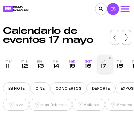
BRAVO
ES
BB
BALEARES
Calendario de
CONCIERTOS
TEATRO
CINE
eventos 17 mayo
EXPOSICIONES
FESTIVALES
DEPORTE
RESTAURANTES
MERCADILLOS
FIESTAS
mar
mié
jue
vie
sáb
dom
lun
mar
11
12
13
14
15
16
17
18
PARA NIÑOS
BB NOTE
BB NOTE
CINE
CONCIERTOS
DEPORTE
EXPOS
Ibiza
Islas Baleares
Mallorca
Menorca