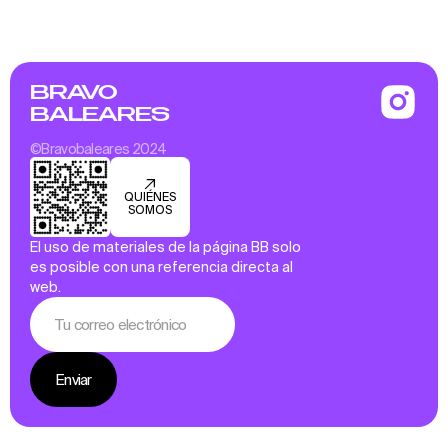
BRAVO
BALEARES
©Bravobaleares 2024
QUIÉNES
SOMOS
El uso de materiales de la página BB solo
es posible con una referencia directa al
web.