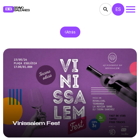
BRAVO
ES
BB
BALEARES
Atrás
CONCIERTOS
TEATRO
CINE
EXPOSICIONES
FESTIVALES
DEPORTE
RESTAURANTES
MERCADILLOS
FIESTAS
PARA NIÑOS
BB NOTE
Vinissalem Fest