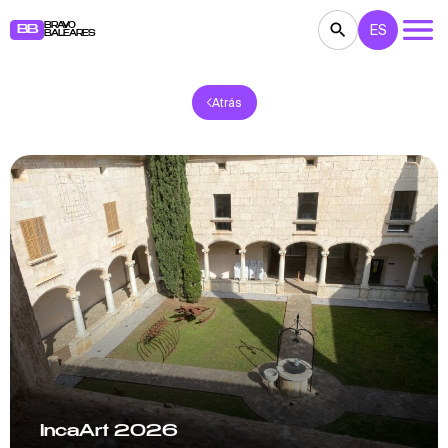
BRAVO
ES
BB
BALEARES
Atrás
CONCIERTOS
TEATRO
CINE
EXPOSICIONES
FESTIVALES
DEPORTE
RESTAURANTES
MERCADILLOS
FIESTAS
PARA NIÑOS
BB NOTE
IncaArt 2026