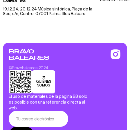
19.12.24, 20.12.24 Música sinfónica, Plaça de la
Seu, s/n, Centre, 07001 Palma, Illes Balears
BRAVO
BALEARES
©Bravobaleares 2024
QUIÉNES
SOMOS
El uso de materiales de la página BB solo
es posible con una referencia directa al
web.