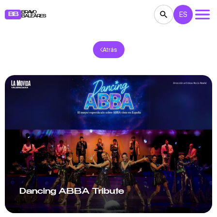
BRAVO
ES
BB
BALEARES
Atrás
CONCIERTOS
TEATRO
CINE
EXPOSICIONES
FESTIVALES
DEPORTE
RESTAURANTES
MERCADILLOS
FIESTAS
PARA NIÑOS
BB NOTE
Dancing ABBA Tribute