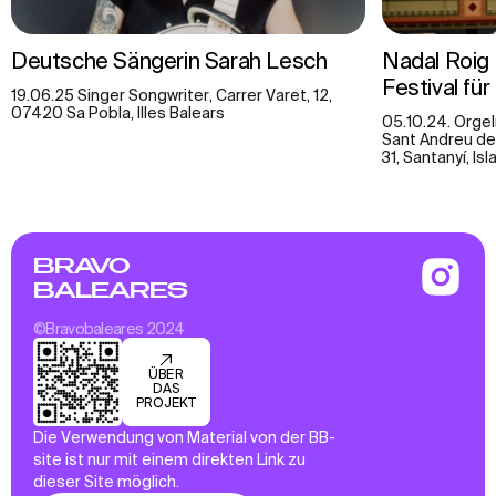
Deutsche Sängerin Sarah Lesch
Nadal Roig 
Festival fü
19.06.25 Singer Songwriter, Carrer Varet, 12,
07420 Sa Pobla, Illes Balears
05.10.24. Orgel
Sant Andreu de
31, Santanyí, Is
BRAVO
BALEARES
©Bravobaleares 2024
ÜBER
DAS
PROJEKT
Die Verwendung von Material von der BB-
site ist nur mit einem direkten Link zu
dieser Site möglich.