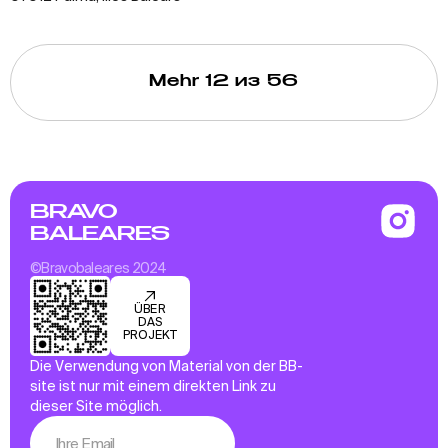
Mehr
12
из 56
BRAVO
BALEARES
©Bravobaleares 2024
ÜBER
DAS
PROJEKT
Die Verwendung von Material von der BB-
site ist nur mit einem direkten Link zu
dieser Site möglich.