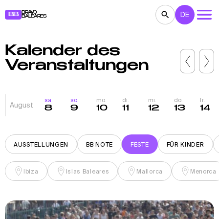
BRAVO
DE
BB
BALEARES
Kalender des
KONZERTE
THEATER
KINO
Veranstaltungen
AUSSTELLUNGEN
FESTE
SPORT
RESTAURANTS
MÄRKTE
PARTEIEN
sa.
so.
mo.
di.
mi.
do.
fr.
August
8
9
10
11
12
13
14
FÜR KINDER
BB NOTE
AUSSTELLUNGEN
BB NOTE
FESTE
FÜR KINDER
Ibiza
Islas Baleares
Mallorca
Menorca