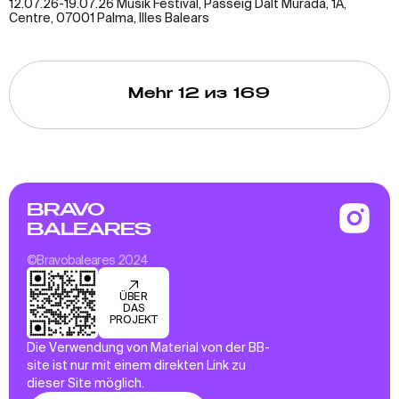
12.07.26-19.07.26 Musik Festival, Passeig Dalt Murada, 1A,
Centre, 07001 Palma, Illes Balears
Mehr
12
из 169
BRAVO
BALEARES
©Bravobaleares 2024
ÜBER
DAS
PROJEKT
Die Verwendung von Material von der BB-
site ist nur mit einem direkten Link zu
dieser Site möglich.