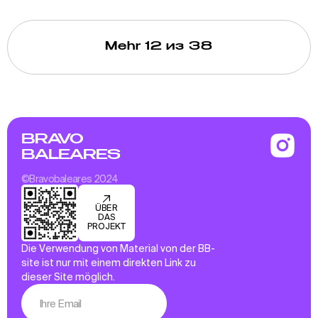
Mehr
12
из 38
BRAVO
BALEARES
©Bravobaleares 2024
ÜBER
DAS
PROJEKT
Die Verwendung von Material von der BB-
site ist nur mit einem direkten Link zu
dieser Site möglich.