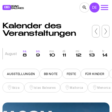
BRAVO
DE
BB
BALEARES
Kalender des
KONZERTE
THEATER
KINO
Veranstaltungen
AUSSTELLUNGEN
FESTE
SPORT
RESTAURANTS
MÄRKTE
PARTEIEN
sa.
so.
mo.
di.
mi.
do.
fr.
August
8
9
10
11
12
13
14
FÜR KINDER
BB NOTE
AUSSTELLUNGEN
BB NOTE
FESTE
FÜR KINDER
Ibiza
Islas Baleares
Mallorca
Menorca