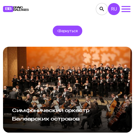
BRAVO
RU
BB
BALEARES
Вернуться
КОНЦЕРТЫ
ТЕАТР
КИНО
ВЫСТАВКИ
ФЕСТИВАЛИ
СПОРТ
РЕСТОРАНЫ
ЯРМАРКИ
ВЕЧЕРИНКИ
ДЕТЯМ
BB NOTE
Симфонический оркестр
Балеарских островов