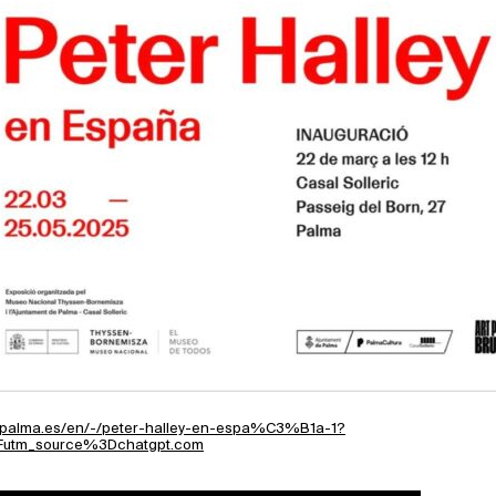
ic.palma.es/en/-/peter-halley-en-espa%C3%B1a-1?
utm_source%3Dchatgpt.com