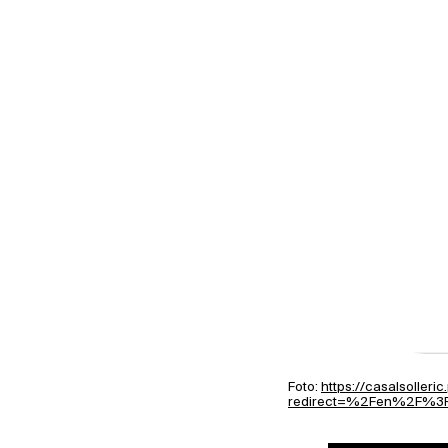
Foto:
https://casalsoller
redirect=%2Fen%2F%3F