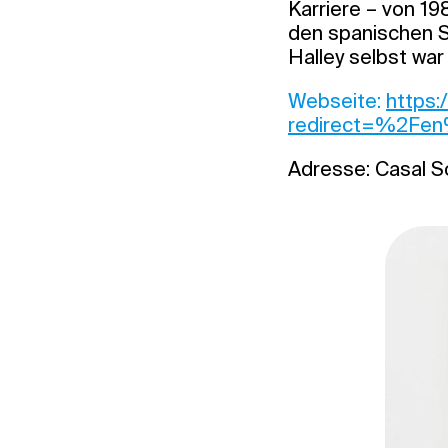
Karriere – von 1
den spanischen S
Halley selbst war
Webseite:
https:
redirect=%2Fe
Adresse: Casal So