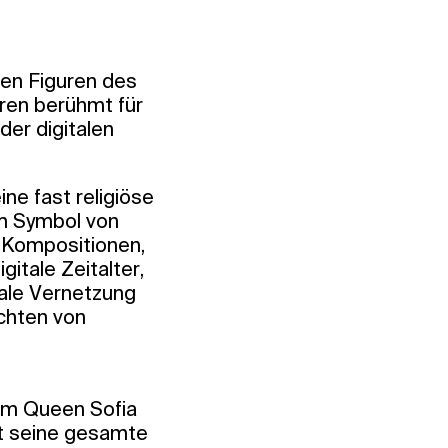
ten Figuren des
ren berühmt für
der digitalen
ine fast religiöse
em Symbol von
 Kompositionen,
itale Zeitalter,
tale Vernetzung
uchten von
dem Queen Sofia
t seine gesamte