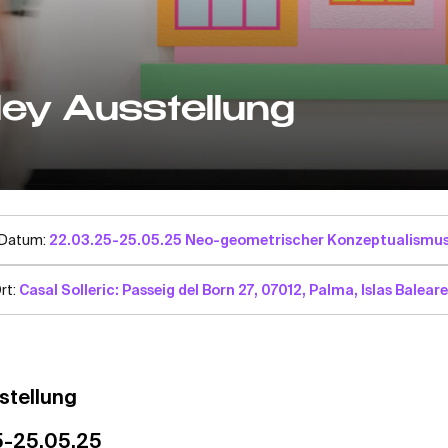
ley Ausstellung
Datum:
22.03.25-25.05.25 Neo-geometrischer Konzeptualismu
rt:
Casal Solleric: Passeig del Born 27, 07012, Palma, Islas Balear
stellung
5-25.05.25