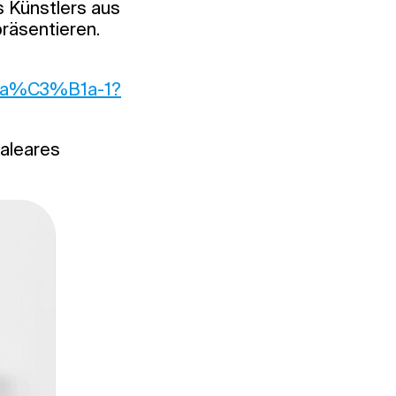
 Künstlers aus
räsentieren.
espa%C3%B1a-1?
Baleares