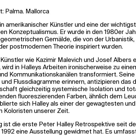
t: Palma. Mallorca
ein amerikanischer Künstler und eine der wichtigs
n Konzeptualismus. Er wurde in den 1980er Jah
geometrischen Gemälde, die von der Urbanistik, 
der postmodernen Theorie inspiriert wurden.
r Künstler wie Kazimir Malevich und Josef Albers e
 wird in Halleys Arbeiten ironischerweise zu ein
und Kommunikationskanälen transformiert. Seine
 und Flussdiagramme erinnern, antizipieren das dig
schaft gleichzeitig systemische Isolation und to
htenden fluoreszierenden Farben, ähnlich dem Le
blierte sich Halley als einer der gewagtesten und
 Koloristen unserer Zeit.
g ist die erste Peter Halley Retrospektive seit 
1992 eine Ausstellung gewidmet hat. Es umfass