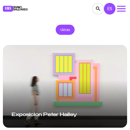
BRAVO
ES
BB
BALEARES
Atrás
CONCIERTOS
TEATRO
CINE
EXPOSICIONES
FESTIVALES
DEPORTE
RESTAURANTES
MERCADILLOS
FIESTAS
PARA NIÑOS
BB NOTE
Exposicion Peter Halley