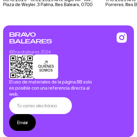
Plaza de Weyler, 3 Palma, Illes Balears, 0700
Porreres, Illes 
BRAVO
BALEARES
©Bravobaleares 2024
QUIÉNES
SOMOS
El uso de materiales de la página BB solo
es posible con una referencia directa al
web.