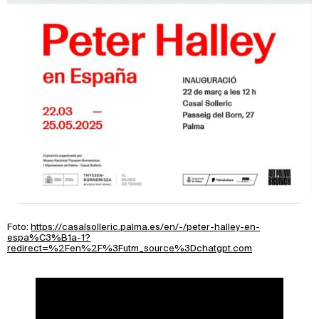
Foto:
https://casalsolleric.palma.es/en/-/peter-halley-en-
espa%C3%B1a-1?
redirect=%2Fen%2F%3Futm_source%3Dchatgpt.com