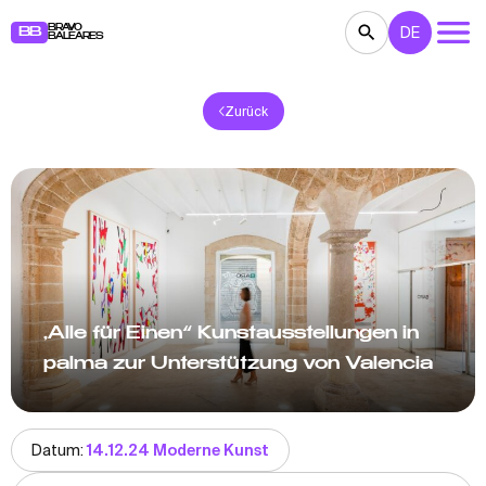
BRAVO
DE
BB
BALEARES
Zurück
KONZERTE
THEATER
KINO
AUSSTELLUNGEN
FESTE
SPORT
RESTAURANTS
MÄRKTE
PARTEIEN
FÜR KINDER
BB NOTE
„Alle für Einen“ Kunstausstellungen in
palma zur Unterstützung von Valencia
Datum:
14.12.24 Moderne Kunst