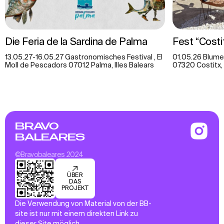
Die Feria de la Sardina de Palma
Fest “Costi
13.05.27-16.05.27 Gastronomisches Festival , El
01.05.26 Blumen
Moll de Pescadors 07012 Palma, Illes Balears
07320 Costitx, 
BRAVO
BALEARES
©Bravobaleares 2024
ÜBER
DAS
PROJEKT
Die Verwendung von Material von der BB-
site ist nur mit einem direkten Link zu
dieser Site möglich.