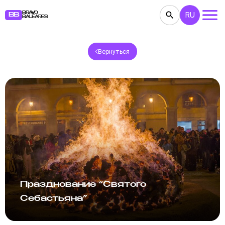
BRAVO
RU
BB
BALEARES
Вернуться
КОНЦЕРТЫ
ТЕАТР
КИНО
ВЫСТАВКИ
ФЕСТИВАЛИ
СПОРТ
РЕСТОРАНЫ
ЯРМАРКИ
ВЕЧЕРИНКИ
ДЕТЯМ
BB NOTE
Празднование “Святого
Себастьяна”