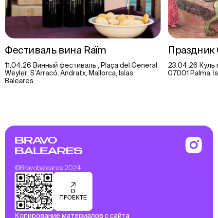
Фестиваль вина Raïm
Праздник 
11.04.26 Винный фестиваль , Plaça del General
23.04.26 Культ
Weyler, S’Arracó, Andratx, Mallorca, Islas
07001 Palma, I
Baleares
BRAVO
BALEARES
©Bravobaleares 2024
О
ПРОЕКТЕ
Копирование материалов с сайта