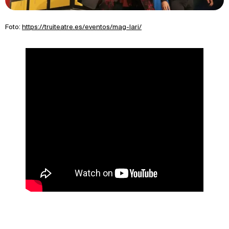
Foto:
https://truiteatre.es/eventos/mag-lari/