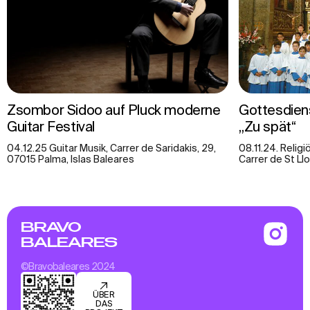
Zsombor Sidoo auf Pluck moderne
Gottesdiens
Guitar Festival
„Zu spät“
04.12.25 Guitar Musik, Carrer de Saridakis, 29,
08.11.24. Relig
07015 Palma, Islas Baleares
Carrer de St Ll
BRAVO
BALEARES
©Bravobaleares 2024
ÜBER
DAS