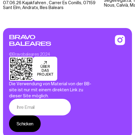
Segelregatta, T
07.06.26 Kajakfahren , Carrer Es Conills, 07159
Nous, Calvià, M
Sant Elm, Andratx, Illes Balears
BRAVO
BALEARES
©Bravobaleares 2024
ÜBER
DAS
PROJEKT
Die Verwendung von Material von der BB-
site ist nur mit einem direkten Link zu
dieser Site möglich.