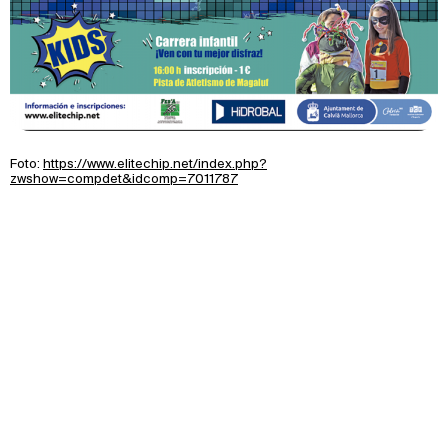
Foto:
https://www.elitechip.net/index.php?
zwshow=compdet&idcomp=7011787