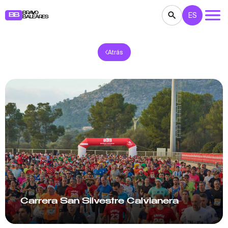
BRAVO
ES
BB
BALEARES
Atrás
CONCIERTOS
TEATRO
CINE
EXPOSICIONES
FESTIVALES
DEPORTE
RESTAURANTES
MERCADILLOS
FIESTAS
PARA NIÑOS
BB NOTE
Сarrera San Silvestre Calvianera