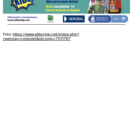
Foto:
https://www.elitechip.net/index.php?
zwshow=compdet&idcomp=7011787