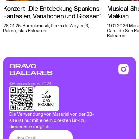
Konzert „Die Entdeckung Spaniens:
Musical-Sho
Fantasien, Variationen und Glossen“
Malikian
28.01.25. Barockmusik, Plaza de Weyler, 3,
11.01.2026 Mus
Palma, Islas Baleares
Cami de Son Rap
Baleares
BRAVO
BALEARES
©Bravobaleares 2024
ÜBER
DAS
PROJEKT
Die Verwendung von Material von der BB-
site ist nur mit einem direkten Link zu
dieser Site möglich.