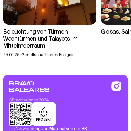
Beleuchtung von Türmen,
Glosas. Sai
Wachtürmen und Talayots im
Mittelmeerraum
25.01.25. Gesellschaftliches Ereignis
BRAVO
BALEARES
©Bravobaleares 2024
ÜBER
DAS
PROJEKT
Die Verwendung von Material von der BB-