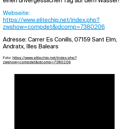
einen unvergesslichen Tag auf dem Wasser!
Webseite:
https://www.elitechip.net/index.php?
zwshow=compdet&idcomp=7380206
Adresse: Carrer Es Conills, 07159 Sant Elm,
Andratx, Illes Balears
Foto:
https://www.elitechip.net/index.php?
zwshow=compdet&idcomp=7380206