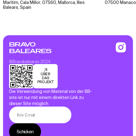
Marítim, Cala Millor, 07560, Mallorca, Illes
07500 Manacor, 
Balears, Spain
BRAVO
BALEARES
©Bravobaleares 2024
ÜBER
DAS
PROJEKT
Die Verwendung von Material von der BB-
site ist nur mit einem direkten Link zu
dieser Site möglich.